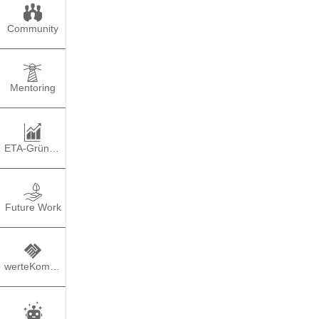
Community
Mentoring
ETA-Gründung
Future Work
werteKompass
TEILEN
PO