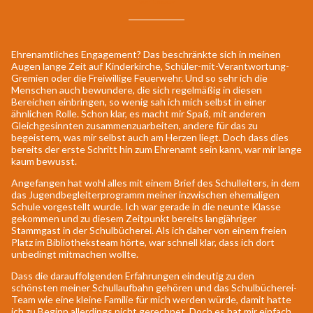
von t.meier
Ehrenamtliches Engagement? Das beschränkte sich in meinen
Augen lange Zeit auf Kinderkirche, Schüler-mit-Verantwortung-
Gremien oder die Freiwillige Feuerwehr. Und so sehr ich die
Menschen auch bewundere, die sich regelmäßig in diesen
Bereichen einbringen, so wenig sah ich mich selbst in einer
ähnlichen Rolle. Schon klar, es macht mir Spaß, mit anderen
Gleichgesinnten zusammenzuarbeiten, andere für das zu
begeistern, was mir selbst auch am Herzen liegt. Doch dass dies
bereits der erste Schritt hin zum Ehrenamt sein kann, war mir lange
kaum bewusst.
Angefangen hat wohl alles mit einem Brief des Schulleiters, in dem
das Jugendbegleiterprogramm meiner inzwischen ehemaligen
Schule vorgestellt wurde. Ich war gerade in die neunte Klasse
gekommen und zu diesem Zeitpunkt bereits langjähriger
Stammgast in der Schulbücherei. Als ich daher von einem freien
Platz im Bibliotheksteam hörte, war schnell klar, dass ich dort
unbedingt mitmachen wollte.
Dass die darauffolgenden Erfahrungen eindeutig zu den
schönsten meiner Schullaufbahn gehören und das Schulbücherei-
Team wie eine kleine Familie für mich werden würde, damit hatte
ich zu Beginn allerdings nicht gerechnet. Doch es hat mir einfach