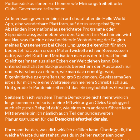
Podiumsdiskussionen zu Themen wie Meinungsfreiheit oder
Global Governance teilnehmen.
Aufmerksam geworden bin ich auf darauf über die Hello World
App, eine wunderbare Plattform, auf der in unregelmäßigen
Abständen international ausgerichtete Programme oder
Stipendien ausgeschrieben werden. Und erst im Nachhinein wird
mir klar, was für eine einschneidende Veränderung der Beginn
meines Engagements bei Civics Unplugged eigentlich für mich
bedeutet hat. Zum ersten Mal entwickelte ich ein Bewusstsein
dafür, wie viel Kraft und Motivation man aus der Interaktion mit
Gleichgesinnten aus allen Ecken der Welt ziehen kann. Die
unterschiedlichsten Backgrounds bereichern den Austausch nur
und es ist schön zu erleben, wie man dazu ermutigt wird,
Eigeninitiative zu ergreifen und groß zu denken. Gewissermaßen
ist es für mich wie eine Weltreise von meinem Schreibtisch aus.
Und gerade in Pandemiezeiten ist das ein unglaubliches Geschenk.
Seitdem bin ich von dem Thema Demokratie nicht mehr wirklich
losgekommen und so ist meine Mitwirkung an Civics Unplugged
auch ein gutes Beispiel dafür, wie eines zum anderen führen kann.
Mittlerweile bin ich nämlich auch Teil der bundesweiten
Planungsgruppen für das
Demokratiefestival der aim
.
Ehrenamt ist das, was dich wirklich erfüllen kann. Überlege dir, für
welche Werte du einstehst, was du in deiner regionalen oder