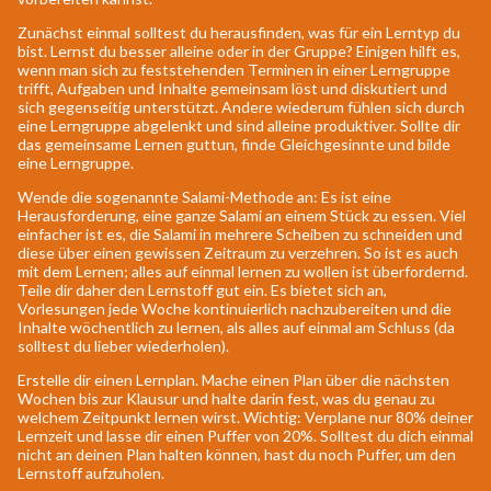
Zunächst einmal solltest du herausfinden, was für ein Lerntyp du
bist. Lernst du besser alleine oder in der Gruppe? Einigen hilft es,
wenn man sich zu feststehenden Terminen in einer Lerngruppe
trifft, Aufgaben und Inhalte gemeinsam löst und diskutiert und
sich gegenseitig unterstützt. Andere wiederum fühlen sich durch
eine Lerngruppe abgelenkt und sind alleine produktiver. Sollte dir
das gemeinsame Lernen guttun, finde Gleichgesinnte und bilde
eine Lerngruppe.
Wende die sogenannte Salami-Methode an: Es ist eine
Herausforderung, eine ganze Salami an einem Stück zu essen. Viel
einfacher ist es, die Salami in mehrere Scheiben zu schneiden und
diese über einen gewissen Zeitraum zu verzehren. So ist es auch
mit dem Lernen; alles auf einmal lernen zu wollen ist überfordernd.
Teile dir daher den Lernstoff gut ein. Es bietet sich an,
Vorlesungen jede Woche kontinuierlich nachzubereiten und die
Inhalte wöchentlich zu lernen, als alles auf einmal am Schluss (da
solltest du lieber wiederholen).
Erstelle dir einen Lernplan. Mache einen Plan über die nächsten
Wochen bis zur Klausur und halte darin fest, was du genau zu
welchem Zeitpunkt lernen wirst. Wichtig: Verplane nur 80% deiner
Lernzeit und lasse dir einen Puffer von 20%. Solltest du dich einmal
nicht an deinen Plan halten können, hast du noch Puffer, um den
Lernstoff aufzuholen.