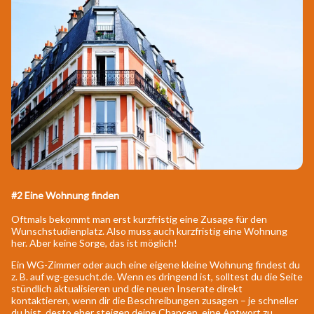
#2 Eine Wohnung finden
Oftmals bekommt man erst kurzfristig eine Zusage für den
Wunschstudienplatz. Also muss auch kurzfristig eine Wohnung
her. Aber keine Sorge, das ist möglich!
Ein WG-Zimmer oder auch eine eigene kleine Wohnung findest du
z. B. auf wg-gesucht.de. Wenn es dringend ist, solltest du die Seite
stündlich aktualisieren und die neuen Inserate direkt
kontaktieren, wenn dir die Beschreibungen zusagen – je schneller
du bist, desto eher steigen deine Chancen, eine Antwort zu