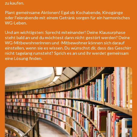
zu kaufen.
Plant gemeinsame Aktionen! Egal ob Kochabende, Kinogänge
oder Feierabende mit einem Getränk sorgen für ein harmonisches
WG-Leben.
Und am wichtigsten: Sprecht miteinander! Deine Klausurphase
steht bald an und du möchtest dann nicht gestört werden? Deine
WG-Mitbewohnerinnen und -Mitbewohner können sich darauf
einstellen, wenn sie es wissen. Du wünschst dir, dass das Geschirr
nicht tagelang rumsteht? Sprich es an und ihr werdet gemeinsam
eine Lösung finden.