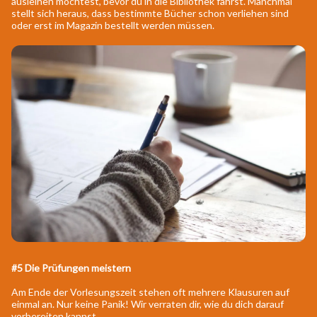
ausleihen möchtest, bevor du in die Bibliothek fährst. Manchmal
stellt sich heraus, dass bestimmte Bücher schon verliehen sind
oder erst im Magazin bestellt werden müssen.
#5 Die Prüfungen meistern
Am Ende der Vorlesungszeit stehen oft mehrere Klausuren auf
einmal an. Nur keine Panik! Wir verraten dir, wie du dich darauf
vorbereiten kannst.