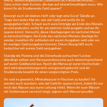
Miete, Semestergebühren, Lebensmittel, Freizeitaktivitäten, …
Ganz schön viele Kosten, die man auf einmal bewältigen muss. Wie
könnt ihr als Studierende Geld sparen?
Besorgt euch ein kleines Heft oder legt eine Excel-Tabelle an.
Tragt dort jedes Mal ein, wie viel Geld und wofür ihr es
ausgegeben habt. Schaut euch eure Einträge am Ende des Monats
an und analysiert, wofür ihr am meisten Geld ausgebt und wo ihr
sparen könnt. Versucht, diese Überlegungen im nächsten Monat
zu berücksichtigen. Am Ende des nächsten Monats überlegt ihr
wieder, inwiefern ihr zufrieden mit euren Ausgaben seid oder wo
ihr weniger Geld ausgeben könntet. Diese Übung hilft euch,
bedachter mit eurem Geld umzugehen.
Ständig die Pizzeria und die Dönerbude aufsuchen? Lecker,
allerdings wirken sich Restaurantbesuche auch dementsprechend
auf euren Geldbeutel aus. Nutzt die Mensa an eurer Hochschule –
dort wird abwechslungsreich und gesund gekocht und als
Studierende bezahlt ihr einen vergünstigten Preis.
Ihr seid es gewohnt, Mineralwasser in Flaschen zu kaufen? Ihr
werdet euch wundern, wie viel Geld ihr sparen könnt, indem ihr nur
noch das Wasser aus eurer Leitung trinkt. Wenn ihr euer Wasser
mit Kohlensäure versetzt mögt, eignen sich Wassersprudler.