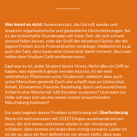
von t.meier
Wer kennt es nicht:
Semesterstart, die Uni ruft wieder und
erwartet organisatorische und gedankliche Höchstleistungen. Sei
es der lückenhafte Stundenplan mit freier Zeit, die sich schwer
sinnvoll füllen lassen, oder der Stoff der einzelnen Fächer, der die
eigene Freizeit durch Prokrastination verdrängt. Vielleicht ist es ja
auch der Fakt, dass kaum eine Universität damit rechnet, dass man
neben dem Studium Geld verdienen muss.
Egal was es ist, jeder Student kennt Stress. Nicht alles im Griff zu
haben, was eigentlich getan werden müsste, ist ein weit
verbreitetes Phänomen unter Studenten, vielleicht aber auch
unter Menschen generell. Doch wie schafft man es Universität,
Arbeit, Ehrenämter, Freunde, Beziehung, Sport und ausreichend
Schlaf in eine Woche mit 168 Stunden zu packen? Und wann zur
Hölle soll man sich um den immer weiter anwachsenden
Wäscheberg kümmern?
Für viele beginnt dieses Problem schlichtweg mit
Überforderung
.
Wenn ich mich konstant mit 25317 Dingen auseinandersetzen
muss, die sich immer und immer wieder in den Vordergrund
schieben, dann komme ich nirgendwo richtig vorwärts. Leider ist
es nie so, dass ein fest definiertes vor einem steht, dass man