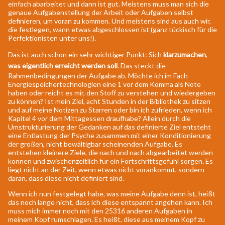
einfach abarbeitet und dann ist gut. Meistens muss man sich die
genaue Aufgabenstellung der Arbeit oder Aufgaben selbst
definieren, um voran zu kommen. Und meistens sind aus auch wir,
die festlegen, wann etwas abgeschlossen ist (ganz tückisch für die
Perfektionisten unter uns!).
Das ist auch schon ein sehr wichtiger Punkt: Sich
klarzumachen
,
was eigentlich erreicht werden soll
. Das steckt die
Rahmenbedingungen der Aufgabe ab. Möchte ich im Fach
Energiespeichertechnologien eine 1 vor dem Komma als Note
haben oder reicht es mir, den Stoff zu verstehen und wiedergeben
zu können? Ist mein Ziel, acht Stunden in der Bibliothek zu sitzen
und auf meine Notizen zu Starren oder bin ich zufrieden, wenn ich
Kapitel 4 vor dem Mittagessen draufhabe? Allein durch die
Umstrukturierung der Gedanken auf das definierte Ziel entsteht
eine Entlastung der Psyche zusammen mit einer Konditionierung
der großen, nicht bewältigbar scheinenden Aufgabe. Es
entstehen kleinere Ziele, die nach und nach abgearbeitet werden
können und zwischenzeitlich für ein Fortschrittsgefühl sorgen. Es
liegt nicht an der Zeit, wenn etwas nicht vorankommt, sondern
daran, dass diese nicht definiert sind.
Wenn ich nun festgelegt habe, was meine Aufgabe denn ist, heißt
das noch lange nicht, dass ich diese entspannt angehen kann. Ich
muss mich immer noch mit den 25316 anderen Aufgaben in
meinem Kopf rumschlagen. Es heißt, diese aus meinem Kopf zu