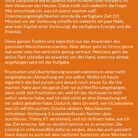
Gute Zeitpunkte wären abends vorm Schlafen oder morgens vor
dem Verlassen des Hauses. Dabei stellt sich vielleicht die Frage:
Wie entscheide ich, was ich zuerst machen soll?
Orientierungsmöglichkeiten sind da die verfügbare Zeit (10
Minuten vor der Vorlesung schaffe ich vielleicht ein paar Mails,
aber kein Kapitel einer Vorlesung), die verfügbare Energie und die
Priorität.
Diese ganzen Punkte sind eigentlich nur das Anwenden des
gesunden Menschenverstandes. Aber dieser geht im Stress gerne
mal unter oder ihm wird nicht genug vertraut. Meistens geht der
aktive Part schneller als erwartet von der Hand, wenn nur einmal
angefangen wird mit der Aufgabe.
Frustration und Überforderung wurzeln meistens in einer nicht
eingehaltenen Abmachung mit uns selbst. Wollte ich heute
eigentlich das Bad putzen und danach noch etwas für die Uni
machen, habe aber die ganze Zeit nur auf Netflix rumgehangen,
dann stellt sich Frustration ein, weil ich das Vertrauen in mich
selbst verloren habe, weil ich mich nicht an eine Abmachung mit
mir selbst gehalten habe. Dadurch, dass ich weiß, wie ich bekomme
was ich will (Klo putzen, Dusche säubern, Waschbecken
schrubben, Vorlesung 2 zusammenfassen, Notizen dazu
durchlesen, Thema XY verstehen), weil ich definiert habe, wie ich
das Ziel erreiche, fällt es deutlich leichter es zu erreichen. Die
Lösung ist schlussendlich dafür zu sorgen, dass das auch passiert!
Dann klappt es auch mit dem nächsten Semester, ohne Wochen in