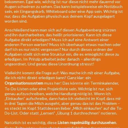
bekommen. Egal wie, wichtig ist nur diese nicht mehr dauernd vor
Augen schwirren zu sehen. Das kann beispielsweise ein Notizbuch
sein, ein Eingangskorb, Whiteboard oder eine App sein. Wichtig ist
nur, dass die Aufgaben physisch aus deinem Kopf ausgelagert
worden sind.
Anschließend kann man sich auf diesen Aufgabenberg stürzen
und ihn durcharbeiten, das heißt priorisieren: Kann ich diese
Aufgabe direkt erledigen? Muss ich auf eine Antwort einer
anderen Person warten? Muss ich überhaupt etwas machen oder
darf ich es nur nicht vergessen? Nur durch dieses ordnen der
Aufgaben stellt sich eine Struktur ein, die es ermöglicht diese zu
erledigen. Im Prinzip arbeitet jeder danach – allerdings
ungeordnet. Und genau diese Unordnung stresst!
Vielleicht kommt die Frage auf: Was mache ich mit einer Aufgabe,
die ich nicht direkt erledigen kann? Ganz klar: ein
Organisationssystem
muss her! Das könnte ein Terminkalender,
To-Do-Listen oder eine Projektliste sein. Wichtig ist nur, sich
genau aufzuschreiben, welche Handlung nötig ist. Wenn ich
„Einkaufen“ aufschreibe, dann habe ich vielleicht im Kopf, dass mir
in drei Tagen die Milch ausgeht, aber genau das ist das Problem –
es steckt im Kopf. Stattdessen lieber „Milch einkaufen“ auf die To-
Do-List. Oder statt „Lernen“ „Übung 1 durchrechnen“ notieren.
Natürlich ist es wichtig, diese
Listen regelmäßig durchzusehen
.