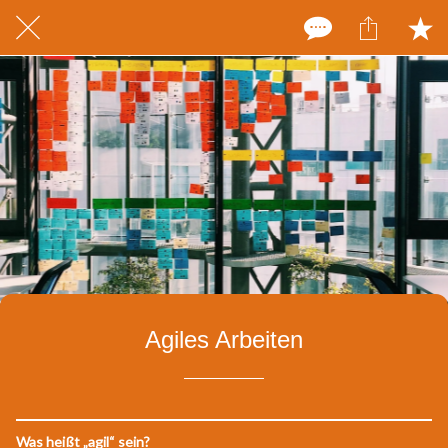
Agiles Arbeiten
Was heißt „agil“ sein?