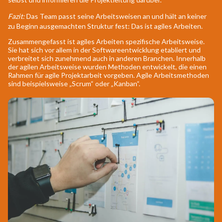
Fazit:
Das Team passt seine Arbeitsweisen an und hält an keiner
zu Beginn ausgemachten Struktur fest: Das ist agiles Arbeiten.
Zusammengefasst ist agiles Arbeiten spezifische Arbeitsweise.
Sie hat sich vor allem in der Softwareentwicklung etabliert und
verbreitet sich zunehmend auch in anderen Branchen. Innerhalb
der agilen Arbeitsweise wurden Methoden entwickelt, die einen
Rahmen für agile Projektarbeit vorgeben. Agile Arbeitsmethoden
sind beispielsweise „Scrum“ oder „Kanban“.