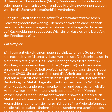
B. Umwelteinflüsse ändern (Markt, Kundinnen und Kunden etc.)
oder neue Erkenntnisse während des Projekts gewonnen werden,
welche die Sichtweise maßgeblich verändern.
Für agiles Arbeiten ist eine
schnelle Kommunikation
zwischen
Teammitgliedern notwendig. Hierarchien werden dabei eher als
behindernd/störend angesehen, da sie meist lange Wartezeiten
auf Rückmeldungen bedeuten. Wichtig ist, dass es eine klare Art
des Feedbacks gibt.
Ein Beispiel:
Ein Team entwickelt einen neuen Spielplatz für eine Schule, der
aus nachhaltigem Material gebaut werden soll. Der Spielplatz soll in
6 Monaten fertig sein. Das Team überlegt sich für die ersten 2
Wochen, was es erreichen möchte (Projektziel) und wie sie das
erreichen möchten (Arbeitsweise). Es legt fest, dass sie sich jeden
Tag um 09:00 Uhr austauschen und die Arbeitspakete verteilen
(Person X erstellt einen Materialbestellplan für Holz, Person Y die
Bestellung für Metall). Eigentlich soll das Team nach 2 Wochen zu
einer Feedbackrunde zusammenkommen und besprechen, ob die
Arbeitsweise und Umsetzung geklappt hat. Person X merkt
vorher, dass es mehr Sinn macht, wenn sie sowohl Holz als auch
Metall bestellt, um einen Überblick zu haben. Da das Team flache
Hierarchien hat, fragen sie hierzu nicht erst ihre Projektleitung, ob
sie die Arbeitspakete ändern können, sondern entscheiden dies
selbst und informieren die Projektleitung darüber.