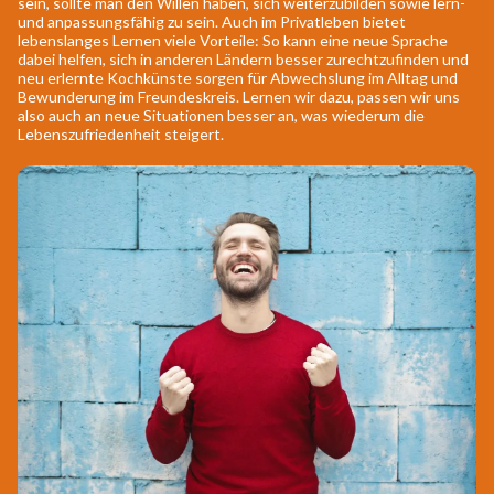
sein, sollte man den Willen haben, sich weiterzubilden sowie lern-
und anpassungsfähig zu sein. Auch im Privatleben bietet
lebenslanges Lernen viele Vorteile: So kann eine neue Sprache
dabei helfen, sich in anderen Ländern besser zurechtzufinden und
neu erlernte Kochkünste sorgen für Abwechslung im Alltag und
Bewunderung im Freundeskreis. Lernen wir dazu, passen wir uns
also auch an neue Situationen besser an, was wiederum die
Lebenszufriedenheit steigert.