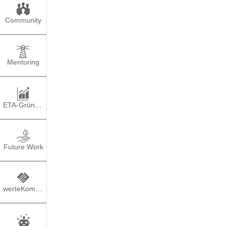
Community
Mentoring
ETA-Gründung
So v
Future Work
TEILEN
PO
werteKompass
Begriffe wie Arbeit 4
aufgrund der Digitalisi