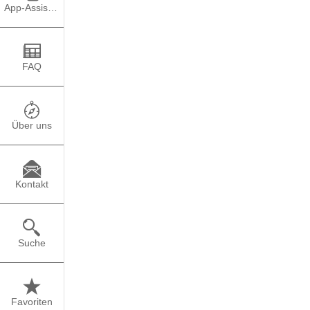
Arbeitswelt und welche
App-Assistent
Die Entwicklungen in 
geprägt. Der Einsatz t
selbstverständlich. S
FAQ
Patienten mit einem T
Arbeit und filmen den
Sportvereine werben im
Über uns
Kontakt
Suche
Favoriten