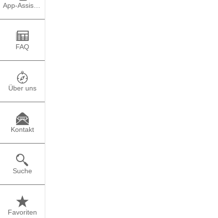
TEILEN
PO
App-Assistent
Wie sieht ein Berufsw
FAQ
vorstellbar. Genau hie
über ihren Weg in Studi
❓Wie sind sie zu ihre
Über uns
was würden sie junge
berichten offen von 
Wenn du noch unsicher
Kontakt
ein Einblick extrem hi
die eigene Zukunft z
✨Möchtest du dich insp
Suche
Favoriten