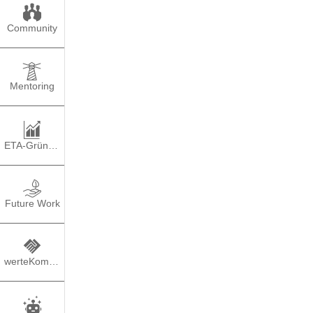
Community
Mentoring
ETA-Gründung
Conta
Future Work
werteKompass