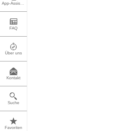
TEILEN
PO
App-Assistent
Mit der gemeinsamen L
nach Ausbildungsplätz
FAQ
und berufsorientieren
Daneben gibt es viele
Fotos. Falls du dir noc
Über uns
auch testen, welche Be
Alles zu finden hier:
ww
Kontakt
Suche
Favoriten