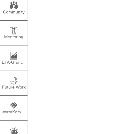
Community
Mentoring
ETA-Gründung
Lehr
Future Work
werteKompass