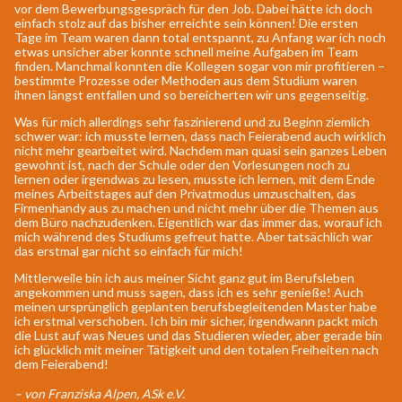
vor dem Bewerbungsgespräch für den Job. Dabei hätte ich doch
einfach stolz auf das bisher erreichte sein können! Die ersten
Tage im Team waren dann total entspannt, zu Anfang war ich noch
etwas unsicher aber konnte schnell meine Aufgaben im Team
finden. Manchmal konnten die Kollegen sogar von mir profitieren –
bestimmte Prozesse oder Methoden aus dem Studium waren
ihnen längst entfallen und so bereicherten wir uns gegenseitig.
Was für mich allerdings sehr faszinierend und zu Beginn ziemlich
schwer war: ich musste lernen, dass nach Feierabend auch wirklich
nicht mehr gearbeitet wird. Nachdem man quasi sein ganzes Leben
gewohnt ist, nach der Schule oder den Vorlesungen noch zu
lernen oder irgendwas zu lesen, musste ich lernen, mit dem Ende
meines Arbeitstages auf den Privatmodus umzuschalten, das
Firmenhandy aus zu machen und nicht mehr über die Themen aus
dem Büro nachzudenken. Eigentlich war das immer das, worauf ich
mich während des Studiums gefreut hatte. Aber tatsächlich war
das erstmal gar nicht so einfach für mich!
Mittlerweile bin ich aus meiner Sicht ganz gut im Berufsleben
angekommen und muss sagen, dass ich es sehr genieße! Auch
meinen ursprünglich geplanten berufsbegleitenden Master habe
ich erstmal verschoben. Ich bin mir sicher, irgendwann packt mich
die Lust auf was Neues und das Studieren wieder, aber gerade bin
ich glücklich mit meiner Tätigkeit und den totalen Freiheiten nach
dem Feierabend!
– von Franziska Alpen, ASk e.V.