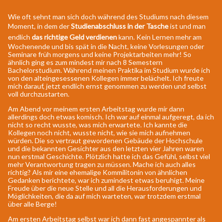
Wie oft sehnt man sich doch während des Studiums nach diesem
Moment, in dem der
Studienabschluss in der Tasche
ist und man
endlich
das richtige Geld verdienen
kann. Kein Lernen mehr am
Wochenende und bis spät in die Nacht, keine Vorlesungen oder
Seminare früh morgens und keine Projektarbeiten mehr! So
ähnlich ging es zum mindest mir nach 8 Semestern
Bachelorstudium. Während meinen Praktika im Studium wurde ich
von den alteingesessenen Kollegen immer belächelt. Ich freute
mich darauf, jetzt endlich ernst genommen zu werden und selbst
voll durchzustarten.
Am Abend vor meinem ersten Arbeitstag wurde mir dann
allerdings doch etwas komisch. Ich war auf einmal aufgeregt, da ich
nicht so recht wusste, was mich erwartete. Ich kannte die
Kollegen noch nicht, wusste nicht, wie sie mich aufnehmen
würden. Die so vertraut gewordenen Gebäude der Hochschule
und die bekannten Gesichter aus den letzten vier Jahren waren
nun erstmal Geschichte. Plötzlich hatte ich das Gefühl, selbst viel
mehr Verantwortung tragen zu müssen. Mache ich auch alles
richtig? Als mir eine ehemalige Kommilitonin von ähnlichen
Gedanken berichtete, war ich zumindest etwas beruhigt. Meine
Freude über die neue Stelle und all die Herausforderungen und
Möglichkeiten, die da auf mich warteten, war trotzdem erstmal
über alle Berge!
Am ersten Arbeitstag selbst war ich dann fast angespannter als