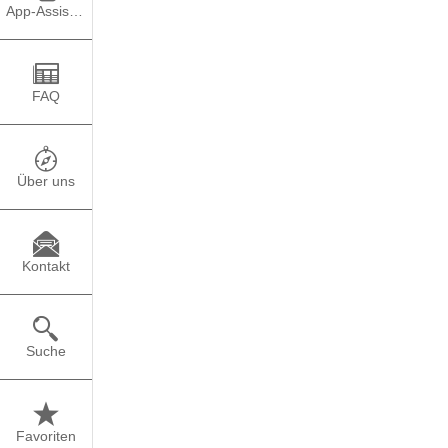
TEILEN
PO
App-Assistent
Vier Wochen. Mehr als
FAQ
Im Juni 2022 brach ich
Rucksack, einem Kopf 
markiert den Beginn m
den ich bis zur letzte
Über uns
Von der
zis-Stiftung
, 
das erste Mal über de
Kontakt
in die Welt“
, war auch
Bewerbung steht dabei
einen über die gesamte
Zukunftsperspektiven d
Suche
Europas, ohne Verwand
Ursprung sowie Überle
dem Euskara im Spanisc
Einbettung in den kult
Favoriten