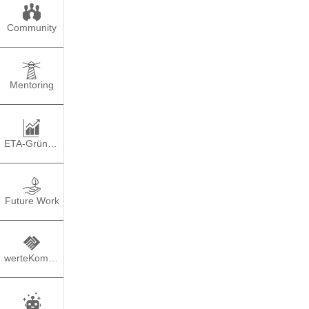
Community
Mentoring
ETA-Gründung
Spurens
Future Work
werteKompass