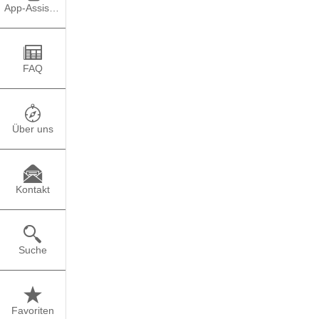
App-Assistent
Fachgebiet: Betriebsw
Studiendauer: 3,5 Jah
FAQ
Digital Set-up: Vermit
Studieninhalte
Über uns
Entwickeln eines 
Management und 
Kontakt
Management Info
Geschäftsprozes
Unternehmensfüh
Suche
Human Computer 
Agile Project M
Schwerpunkte
Favoriten