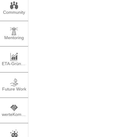
Community
Mentoring
ETA-Gründung
Betriebsw
Future Work
werteKompass
TEILEN
PO