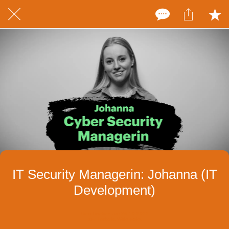
IT Security Managerin: Johanna (IT
Development)
Geschrieben am 24.10.2022
von Izabela Witkowska