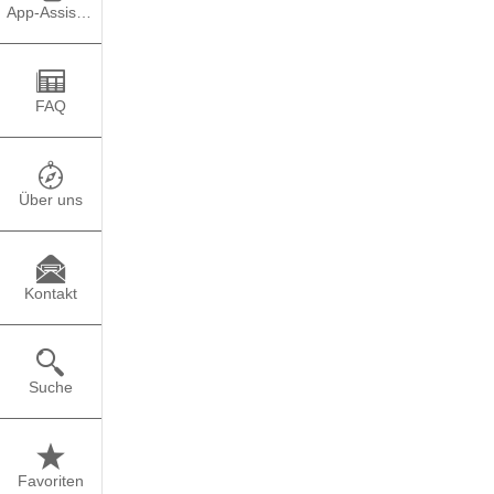
Computeranimation High
App-Assistent
computer-animated Ima
und Filmesuchtern oder
nicht passen. Wie ist e
FAQ
Über uns
Kontakt
Suche
Favoriten