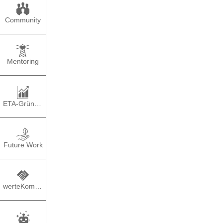
Community
Mentoring
ETA-Gründung
CGI 
Future Work
werteKompass
TEILEN
PO