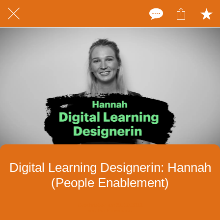
Digital Learning Designerin: Hannah
(People Enablement)
Geschrieben am 31.10.2022
von Pia Faustmann