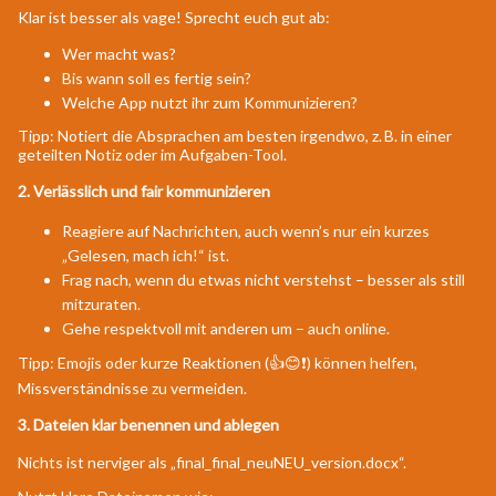
Klar ist besser als vage! Sprecht euch gut ab:
Wer macht was?
Bis wann soll es fertig sein?
Welche App nutzt ihr zum Kommunizieren?
Tipp: Notiert die Absprachen am besten irgendwo, z. B. in einer
geteilten Notiz oder im Aufgaben-Tool.
2.
Verlässlich und fair kommunizieren
Reagiere auf Nachrichten, auch wenn’s nur ein kurzes
„Gelesen, mach ich!“ ist.
Frag nach, wenn du etwas nicht verstehst – besser als still
mitzuraten.
Gehe respektvoll mit anderen um – auch online.
Tipp: Emojis oder kurze Reaktionen (👍😊❗) können helfen,
Missverständnisse zu vermeiden.
3.
Dateien klar benennen und ablegen
Nichts ist nerviger als „final_final_neuNEU_version.docx“.