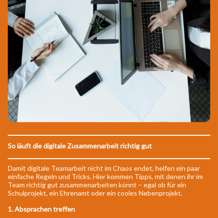
So läuft die digitale Zusammenarbeit richtig gut
Damit digitale Teamarbeit nicht im Chaos endet, helfen ein paar
einfache Regeln und Tricks. Hier kommen Tipps, mit denen ihr im
Team richtig gut zusammenarbeiten könnt – egal ob für ein
Schulprojekt, ein Ehrenamt oder ein cooles Nebenprojekt.
1.
Absprachen treffen