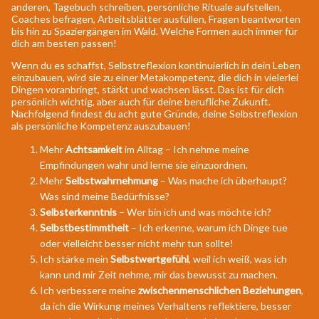
anderen, Tagebuch schreiben, persönliche Rituale aufstellen,
Coaches befragen, Arbeitsblätter ausfüllen, Fragen beantworten
bis hin zu Spaziergängen im Wald. Welche Formen auch immer für
dich am besten passen!
Wenn du es schaffst, Selbstreflexion kontinuierlich in dein Leben
einzubauen, wird sie zu einer Metakompetenz, die dich in vielerlei
Dingen voranbringt, stärkt und wachsen lässt. Das ist für dich
persönlich wichtig, aber auch für deine berufliche Zukunft.
Nachfolgend findest du acht gute Gründe, deine Selbstreflexion
als persönliche Kompetenz auszubauen!
Mehr
Achtsamkeit
im Alltag – Ich nehme meine
Empfindungen wahr und lerne sie einzuordnen.
Mehr
Selbstwahrnehmung
– Was mache ich überhaupt?
Was sind meine Bedürfnisse?
Selbsterkenntnis
– Wer bin ich und was möchte ich?
Selbstbestimmtheit
– Ich erkenne, warum ich Dinge tue
oder vielleicht besser nicht mehr tun sollte!
Ich stärke mein
Selbstwertgefühl
, weil ich weiß, was ich
kann und mir Zeit nehme, mir das bewusst zu machen.
Ich verbessere meine
zwischenmenschlichen Beziehungen
,
da ich die Wirkung meines Verhaltens reflektiere, besser