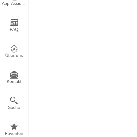
App-Assistent
In der nächsten Folge 
Unternehmen Designt
Patrik hatte seine Idee
FAQ
Unternehmen dank der 
seinem Weg als jüngst
Über uns
Bei "selbst & ständig"
Gründerinnen und Gründ
geschaffen haben. Meh
Kontakt
Suche
Favoriten