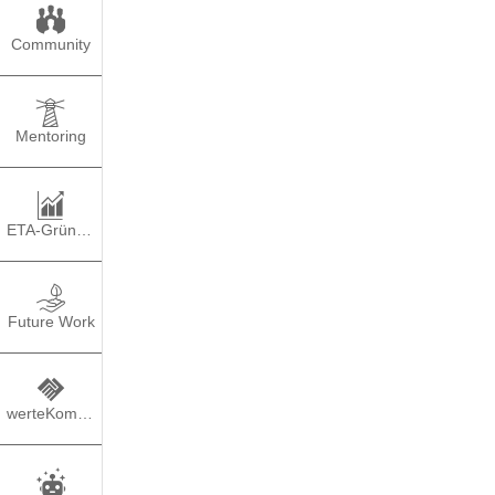
Community
Mentoring
ETA-Gründung
Folge 
Future Work
werteKompass
TEILEN
PO