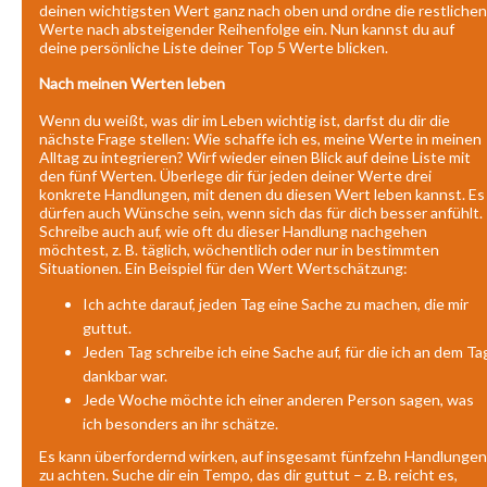
deinen wichtigsten Wert ganz nach oben und ordne die restlichen
Werte nach absteigender Reihenfolge ein. Nun kannst du auf
deine persönliche Liste deiner Top 5 Werte blicken.
Nach meinen Werten leben
Wenn du weißt, was dir im Leben wichtig ist, darfst du dir die
nächste Frage stellen: Wie schaffe ich es, meine Werte in meinen
Alltag zu integrieren? Wirf wieder einen Blick auf deine Liste mit
den fünf Werten. Überlege dir für jeden deiner Werte drei
konkrete Handlungen, mit denen du diesen Wert leben kannst. Es
dürfen auch Wünsche sein, wenn sich das für dich besser anfühlt.
Schreibe auch auf, wie oft du dieser Handlung nachgehen
möchtest, z. B. täglich, wöchentlich oder nur in bestimmten
Situationen. Ein Beispiel für den Wert Wertschätzung:
Ich achte darauf, jeden Tag eine Sache zu machen, die mir
guttut.
Jeden Tag schreibe ich eine Sache auf, für die ich an dem Ta
dankbar war.
Jede Woche möchte ich einer anderen Person sagen, was
ich besonders an ihr schätze.
Es kann überfordernd wirken, auf insgesamt fünfzehn Handlungen
zu achten. Suche dir ein Tempo, das dir guttut – z. B. reicht es,