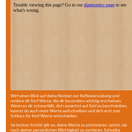
Wirf einen Blick auf deine Notizen zur Reflexionsübung und
notiere dir fünf Werte, die dir besonders wichtig erscheinen.
Wenn es dir schwerfällt, dich zunächst auf fünf zu beschränken,
kannst du auch mehr Werte aufschreiben und dich erst zum
Schluss für fünf Werte entscheiden.
Im letzten Schritt gilt es, deine Werte zu priorisieren, sprich, sie
nach deiner persönlichen Wichtigkeit zu sortieren. Schreibe