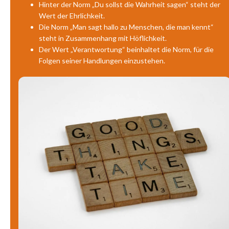
Hinter der Norm „Du sollst die Wahrheit sagen“ steht der
Wert der Ehrlichkeit.
Die Norm „Man sagt hallo zu Menschen, die man kennt“
steht in Zusammenhang mit Höflichkeit.
Der Wert „Verantwortung“ beinhaltet die Norm, für die
Folgen seiner Handlungen einzustehen.