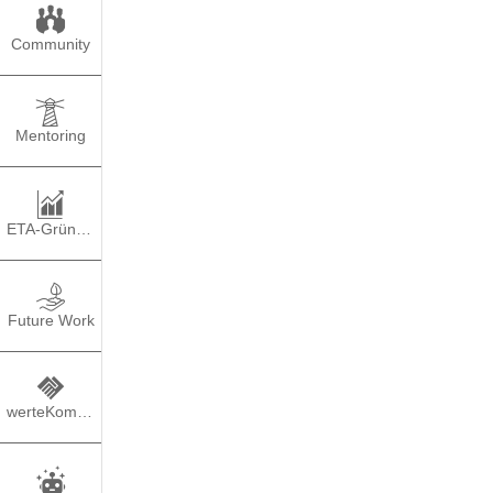
Community
Mentoring
ETA-Gründung
Stiftu
Future Work
werteKompass