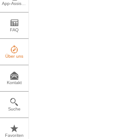
App-Assistent
Die Stiftung der Deuts
setzt das Programm op
Die Stiftung setzt sic
FAQ
sozialen oder ethnisch
gemeinsam mit Partne
sowie Bundes- und Lan
Über uns
Die Förderangebote um
Kernbestandteile all
erfolgreiche Bildungsü
Menschen mit herkunft
Kontakt
Weitere Informationen 
Suche
Favoriten