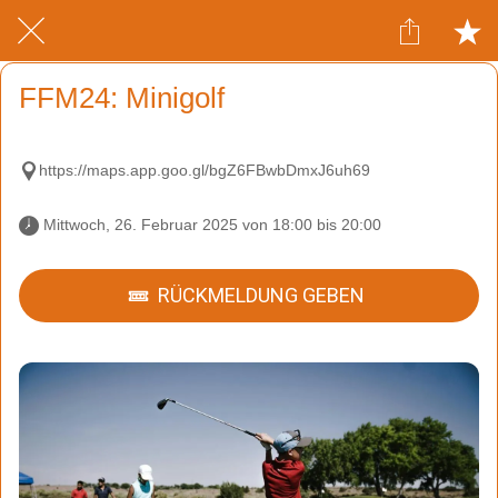
FFM24: Minigolf
https://maps.app.goo.gl/bgZ6FBwbDmxJ6uh69
 Mittwoch, 26. Februar 2025 von 18:00 bis 20:00 
RÜCKMELDUNG GEBEN