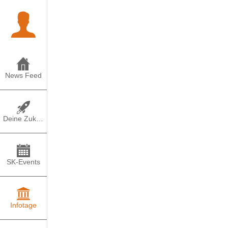
TEILEN
POS
News Feed
Bauhaus-U
Orientier
Deine Zukunft
und Elter
SK-Events
 Donnerstag, 13. N
Infotage