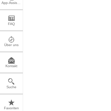
App-Assistent
Mein Name ist Juliane 
Ich bin eher auf den J
Kommilitonin war Chef
FAQ
studierte, sind sie be
also nicht nur ein sch
Was habe ich genau gem
Über uns
verschiedenen Themen 
Touristen aus dem Aus
Unternehmen. Zu den v
mit der Mauer in Berlin
Kontakt
Die Routen waren jewe
ich mir selbst erarbei
und das Üben des Vortra
Suche
Ein Vorteil dieses Jobs
monatlich oder manch
angenommen, die in mei
Favoriten
fanden auch ganzjährig