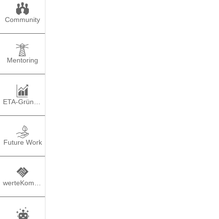
Community
Mentoring
ETA-Gründung
Future Work
werteKompass
TEILEN
PO