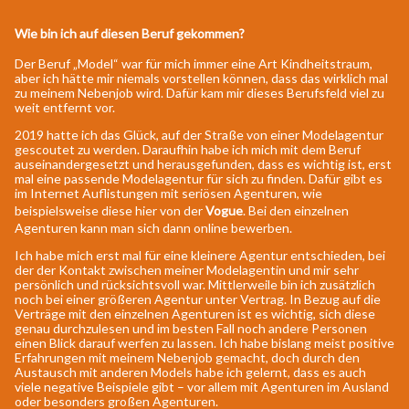
Wie bin ich auf diesen Beruf gekommen?
Der Beruf „Model“ war für mich immer eine Art Kindheitstraum,
aber ich hätte mir niemals vorstellen können, dass das wirklich mal
zu meinem Nebenjob wird. Dafür kam mir dieses Berufsfeld viel zu
weit entfernt vor.
2019 hatte ich das Glück, auf der Straße von einer Modelagentur
gescoutet zu werden. Daraufhin habe ich mich mit dem Beruf
auseinandergesetzt und herausgefunden, dass es wichtig ist, erst
mal eine passende Modelagentur für sich zu finden. Dafür gibt es
im Internet Auflistungen mit seriösen Agenturen, wie
beispielsweise diese hier von der
Vogue
. Bei den einzelnen
Agenturen kann man sich dann online bewerben.
Ich habe mich erst mal für eine kleinere Agentur entschieden, bei
der der Kontakt zwischen meiner Modelagentin und mir sehr
persönlich und rücksichtsvoll war. Mittlerweile bin ich zusätzlich
noch bei einer größeren Agentur unter Vertrag. In Bezug auf die
Verträge mit den einzelnen Agenturen ist es wichtig, sich diese
genau durchzulesen und im besten Fall noch andere Personen
einen Blick darauf werfen zu lassen. Ich habe bislang meist positive
Erfahrungen mit meinem Nebenjob gemacht, doch durch den
Austausch mit anderen Models habe ich gelernt, dass es auch
viele negative Beispiele gibt – vor allem mit Agenturen im Ausland
oder besonders großen Agenturen.