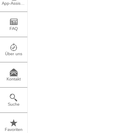
App-Assistent
Foto: Reimar Ott/sdw
FAQ
Es ist wieder soweit u
Studienkompass 2025
Beim Studienkompass s
Über uns
Programm zu machen. D
Ob ihr uns bei der Vor
freuen uns über jede U
Kontakt
diesem Video erklärt:
Suche
Favoriten