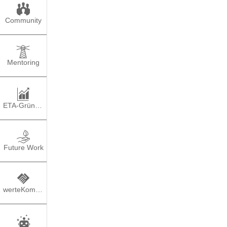
Community
Mentoring
ETA-Gründung
B
Studien
Future Work
werteKompass