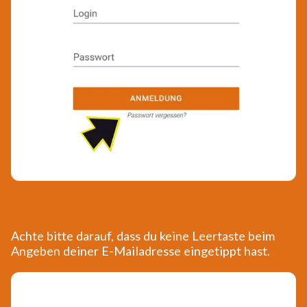
Achte bitte darauf, dass du keine Leertaste beim
Angeben deiner E-Mailadresse eingetippt hast.