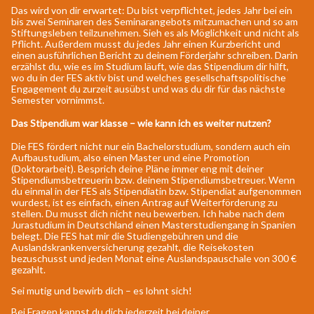
Das wird von dir erwartet: Du bist verpflichtet, jedes Jahr bei ein
bis zwei Seminaren des Seminarangebots mitzumachen und so am
Stiftungsleben teilzunehmen. Sieh es als Möglichkeit und nicht als
Pflicht. Außerdem musst du jedes Jahr einen Kurzbericht und
einen ausführlichen Bericht zu deinem Förderjahr schreiben. Darin
erzählst du, wie es im Studium läuft, wie das Stipendium dir hilft,
wo du in der FES aktiv bist und welches gesellschaftspolitische
Engagement du zurzeit ausübst und was du dir für das nächste
Semester vornimmst.
Das Stipendium war klasse – wie kann ich es weiter nutzen?
Die FES fördert nicht nur ein Bachelorstudium, sondern auch ein
Aufbaustudium, also einen Master und eine Promotion
(Doktorarbeit). Besprich deine Pläne immer eng mit deiner
Stipendiumsbetreuerin bzw. deinem Stipendiumsbetreuer. Wenn
du einmal in der FES als Stipendiatin bzw. Stipendiat aufgenommen
wurdest, ist es einfach, einen Antrag auf Weiterförderung zu
stellen. Du musst dich nicht neu bewerben. Ich habe nach dem
Jurastudium in Deutschland einen Masterstudiengang in Spanien
belegt. Die FES hat mir die Studiengebühren und die
Auslandskrankenversicherung gezahlt, die Reisekosten
bezuschusst und jeden Monat eine Auslandspauschale von 300 €
gezahlt.
Sei mutig und bewirb dich – es lohnt sich!
Bei Fragen kannst du dich jederzeit bei deiner