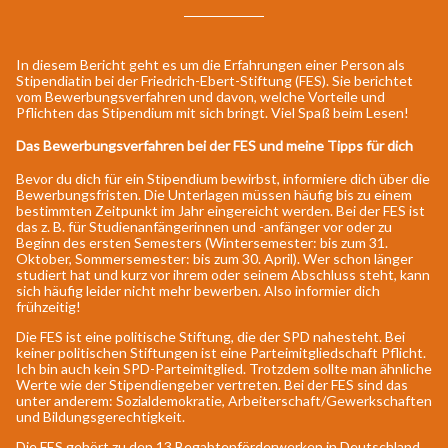
In diesem Bericht geht es um die Erfahrungen einer Person als
Stipendiatin bei der Friedrich-Ebert-Stiftung (FES). Sie berichtet
vom Bewerbungsverfahren und davon, welche Vorteile und
Pflichten das Stipendium mit sich bringt. Viel Spaß beim Lesen!
Das Bewerbungsverfahren bei der FES und meine Tipps für dich
Bevor du dich für ein Stipendium bewirbst, informiere dich über die
Bewerbungsfristen. Die Unterlagen müssen häufig bis zu einem
bestimmten Zeitpunkt im Jahr eingereicht werden. Bei der FES ist
das z. B. für Studienanfängerinnen und -anfänger vor oder zu
Beginn des ersten Semesters (Wintersemester: bis zum 31.
Oktober, Sommersemester: bis zum 30. April). Wer schon länger
studiert hat und kurz vor ihrem oder seinem Abschluss steht, kann
sich häufig leider nicht mehr bewerben. Also informier dich
frühzeitig!
Die FES ist eine politische Stiftung, die der SPD nahesteht. Bei
keiner politischen Stiftungen ist eine Parteimitgliedschaft Pflicht.
Ich bin auch kein SPD-Parteimitglied. Trotzdem sollte man ähnliche
Werte wie der Stipendiengeber vertreten. Bei der FES sind das
unter anderem: Sozialdemokratie, Arbeiterschaft/Gewerkschaften
und Bildungsgerechtigkeit.
Die FES gehört zu den 13 Begabtenförderwerken in Deutschland.