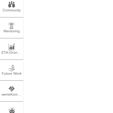
Community
Mentoring
ETA-Gründung
Future Work
werteKompass
TEILEN
PO