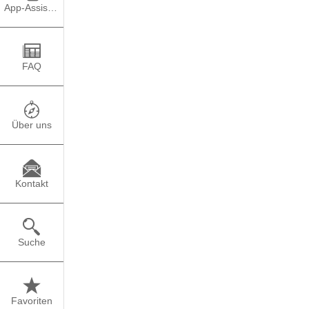
App-Assistent
Schwanger …
Als ich mit noch nich
habe, habe ich einfach
FAQ
habe ich den Test zur 
Welle der Panik: „Aber
wieder auf das Plastik
Über uns
…und jetzt?
Kontakt
Wie sich heraus stellt
meiner Tochter. Auf de
unmögliche Entscheidun
Suche
wieder gehen würde, e
Abtreibung wieder so w
machen, wenn ich ein K
Freiheit vor mir, ich 
Favoriten