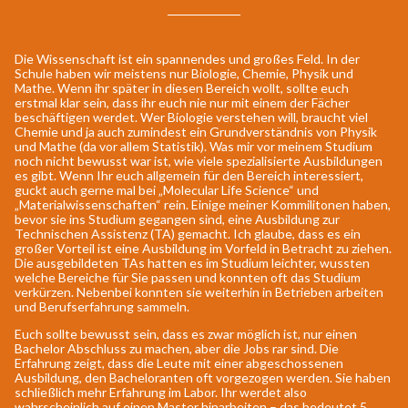
Die Wissenschaft ist ein spannendes und großes Feld. In der
Schule haben wir meistens nur Biologie, Chemie, Physik und
Mathe. Wenn ihr später in diesen Bereich wollt, sollte euch
erstmal klar sein, dass ihr euch nie nur mit einem der Fächer
beschäftigen werdet. Wer Biologie verstehen will, braucht viel
Chemie und ja auch zumindest ein Grundverständnis von Physik
und Mathe (da vor allem Statistik). Was mir vor meinem Studium
noch nicht bewusst war ist, wie viele spezialisierte Ausbildungen
es gibt. Wenn Ihr euch allgemein für den Bereich interessiert,
guckt auch gerne mal bei „Molecular Life Science“ und
„Materialwissenschaften“ rein. Einige meiner Kommilitonen haben,
bevor sie ins Studium gegangen sind, eine Ausbildung zur
Technischen Assistenz (TA) gemacht. Ich glaube, dass es ein
großer Vorteil ist eine Ausbildung im Vorfeld in Betracht zu ziehen.
Die ausgebildeten TAs hatten es im Studium leichter, wussten
welche Bereiche für Sie passen und konnten oft das Studium
verkürzen. Nebenbei konnten sie weiterhin in Betrieben arbeiten
und Berufserfahrung sammeln.
Euch sollte bewusst sein, dass es zwar möglich ist, nur einen
Bachelor Abschluss zu machen, aber die Jobs rar sind. Die
Erfahrung zeigt, dass die Leute mit einer abgeschossenen
Ausbildung, den Bacheloranten oft vorgezogen werden. Sie haben
schließlich mehr Erfahrung im Labor. Ihr werdet also
wahrscheinlich auf einen Master hinarbeiten – das bedeutet 5