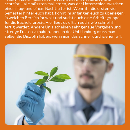
schreibt – alle müssten mal lernen, was der Unterschied zwischen
einem Tag- und einem Nachtfalter ist. Wenn ihr die ersten vier
Semester hinter euch habt, könnt ihr anfangen euch zu überlegen,
in welchen Bereich ihr wollt und sucht euch eine Arbeitsgruppe
für die Bachelorarbeit. Hier liegt es oft an euch, wie schnell ihr
fertig werdet. Andere Unis scheinen sehr genaue Vorgaben und
strenge Fristen zu haben, aber an der Uni Hamburg muss man
selber die Disziplin haben, wenn man das schnell durchziehen will.