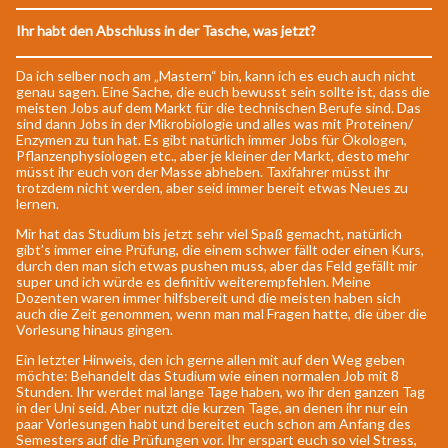
Ihr habt den Abschluss in der Tasche, was jetzt?
Da ich selber noch am „Mastern“ bin, kann ich es euch auch nicht
genau sagen. Eine Sache, die euch bewusst sein sollte ist, dass die
meisten Jobs auf dem Markt für die technischen Berufe sind. Das
sind dann Jobs in der Mikrobiologie und alles was mit Proteinen/
Enzymen zu tun hat. Es gibt natürlich immer Jobs für Ökologen,
Pflanzenphysiologen etc., aber je kleiner der Markt, desto mehr
müsst ihr euch von der Masse abheben. Taxifahrer müsst ihr
trotzdem nicht werden, aber seid immer bereit etwas Neues zu
lernen.
Mir hat das Studium bis jetzt sehr viel Spaß gemacht, natürlich
gibt’s immer eine Prüfung, die einem schwer fällt oder einen Kurs,
durch den man sich etwas pushen muss, aber das Feld gefällt mir
super und ich würde es definitiv weiterempfehlen. Meine
Dozenten waren immer hilfsbereit und die meisten haben sich
auch die Zeit genommen, wenn man mal Fragen hatte, die über die
Vorlesung hinaus gingen.
Ein letzter Hinweis, den ich gerne allen mit auf den Weg geben
möchte: Behandelt das Studium wie einen normalen Job mit 8
Stunden. Ihr werdet mal lange Tage haben, wo ihr den ganzen Tag
in der Uni seid. Aber nutzt die kurzen Tage, an denen ihr nur ein
paar Vorlesungen habt und bereitet euch schon am Anfang des
Semesters auf die Prüfungen vor. Ihr erspart euch so viel Stress,