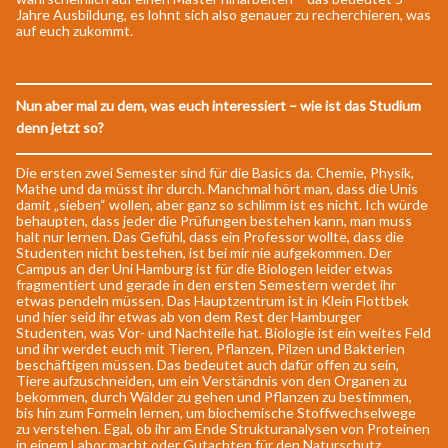
Jahre Ausbildung, es lohnt sich also genauer zu recherchieren, was
auf euch zukommt.
Nun aber mal zu dem, was euch interessiert – wie ist das Studium
denn jetzt so?
Die ersten zwei Semester sind für die Basics da. Chemie, Physik,
Mathe und da müsst ihr durch. Manchmal hört man, dass die Unis
damit „sieben“ wollen, aber ganz so schlimm ist es nicht. Ich würde
behaupten, dass jeder die Prüfungen bestehen kann, man muss
halt nur lernen. Das Gefühl, dass ein Professor wollte, dass die
Studenten nicht bestehen, ist bei mir nie aufgekommen. Der
Campus an der Uni Hamburg ist für die Biologen leider etwas
fragmentiert und gerade in den ersten Semestern werdet ihr
etwas pendeln müssen. Das Hauptzentrum ist in Klein Flottbek
und hier seid ihr etwas ab von dem Rest der Hamburger
Studenten, was Vor- und Nachteile hat. Biologie ist ein weites Feld
und ihr werdet euch mit Tieren, Pflanzen, Pilzen und Bakterien
beschäftigen müssen. Das bedeutet auch dafür offen zu sein,
Tiere aufzuschneiden, um ein Verständnis von den Organen zu
bekommen, durch Wälder zu gehen und Pflanzen zu bestimmen,
bis hin zum Formeln lernen, um biochemische Stoffwechselwege
zu verstehen. Egal, ob ihr am Ende Strukturanalysen von Proteinen
in einem Labor macht oder Gutachten für den Naturschutz