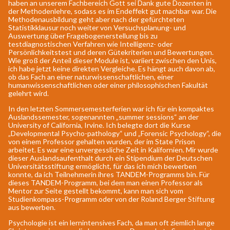
haben an unserem Fachbereich Gott sei Dank gute Dozenten in
der Methodenlehre, sodass es im Endeffekt gut machbar war. Die
Methodenausbildung geht aber nach der gefürchteten
Statistikklausur noch weiter von Versuchsplanung- und
Auswertung über Fragebogenerstellung bis zu
testdiagnostischen Verfahren wie Intelligenz- oder
Persönlichkeitstest und deren Gütekriterien und Bewertungen.
Wie groß der Anteil dieser Module ist, variiert zwischen den Unis,
ich habe jetzt keine direkten Vergleiche. Es hängt auch davon ab,
ob das Fach an einer naturwissenschaftlichen, einer
humanwissenschaftlichen oder einer philosophischen Fakultät
gelehrt wird.
In den letzten Sommersemesterferien war ich für ein kompaktes
Auslandssemester, sogenannten „summer sessions“ an der
University of California, Irvine. Ich belegte dort die Kurse
„Developmental Psycho-pathology“ und „Forensic Psychology“, die
von einem Professor gehalten wurden, der im State Prison
arbeitet. Es war eine unvergessliche Zeit in Kalifornien. Mir wurde
dieser Auslandsaufenthalt durch ein Stipendium der Deutschen
Universitätsstiftung ermöglicht, für das ich mich bewerben
konnte, da ich Teilnehmerin ihres TANDEM-Programms bin. Für
dieses TANDEM-Programm, bei dem man einen Professor als
Mentor zur Seite gestellt bekommt, kann man sich vom
Studienkompass-Programm oder von der Roland Berger Stiftung
aus bewerben.
Psychologie ist ein lernintensives Fach, da man oft ziemlich lange