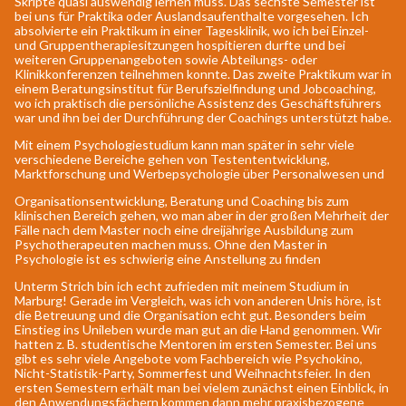
Skripte quasi auswendig lernen muss. Das sechste Semester ist
bei uns für Praktika oder Auslandsaufenthalte vorgesehen. Ich
absolvierte ein Praktikum in einer Tagesklinik, wo ich bei Einzel-
und Gruppentherapiesitzungen hospitieren durfte und bei
weiteren Gruppenangeboten sowie Abteilungs- oder
Klinikkonferenzen teilnehmen konnte. Das zweite Praktikum war in
einem Beratungsinstitut für Berufszielfindung und Jobcoaching,
wo ich praktisch die persönliche Assistenz des Geschäftsführers
war und ihn bei der Durchführung der Coachings unterstützt habe.
Mit einem Psychologiestudium kann man später in sehr viele
verschiedene Bereiche gehen von Testententwicklung,
Marktforschung und Werbepsychologie über Personalwesen und
Organisationsentwicklung, Beratung und Coaching bis zum
klinischen Bereich gehen, wo man aber in der großen Mehrheit der
Fälle nach dem Master noch eine dreijährige Ausbildung zum
Psychotherapeuten machen muss. Ohne den Master in
Psychologie ist es schwierig eine Anstellung zu finden
Unterm Strich bin ich echt zufrieden mit meinem Studium in
Marburg! Gerade im Vergleich, was ich von anderen Unis höre, ist
die Betreuung und die Organisation echt gut. Besonders beim
Einstieg ins Unileben wurde man gut an die Hand genommen. Wir
hatten z. B. studentische Mentoren im ersten Semester. Bei uns
gibt es sehr viele Angebote vom Fachbereich wie Psychokino,
Nicht-Statistik-Party, Sommerfest und Weihnachtsfeier. In den
ersten Semestern erhält man bei vielem zunächst einen Einblick, in
den Anwendungsfächern kommen dann mehr praxisbezogene