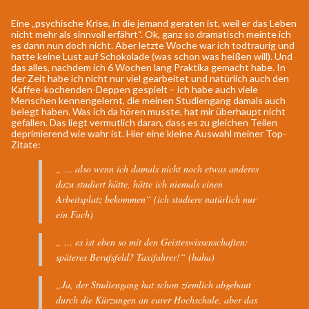
Eine „psychische Krise, in die jemand geraten ist, weil er das Leben
nicht mehr als sinnvoll erfährt“. Ok, ganz so dramatisch meinte ich
es dann nun doch nicht. Aber letzte Woche war ich todtraurig und
hatte keine Lust auf Schokolade (was schon was heißen will). Und
das alles, nachdem ich 6 Wochen lang Praktika gemacht habe. In
der Zeit habe ich nicht nur viel gearbeitet und natürlich auch den
Kaffee-kochenden-Deppen gespielt – ich habe auch viele
Menschen kennengelernt, die meinen Studiengang damals auch
belegt haben. Was ich da hören musste, hat mir überhaupt nicht
gefallen. Das liegt vermutlich daran, dass es zu gleichen Teilen
deprimierend wie wahr ist. Hier eine kleine Auswahl meiner Top-
Zitate:
„ … also wenn ich damals nicht noch etwas anderes
dazu studiert hätte, hätte ich niemals einen
Arbeitsplatz bekommen“ (ich studiere natürlich nur
ein Fach)
„ … es ist eben so mit den Geisteswissenschaften:
späteres Berufsfeld? Taxifahrer!“ (haha)
„Ja, der Studiengang hat schon ziemlich abgebaut
durch die Kürzungen an eurer Hochschule, aber das