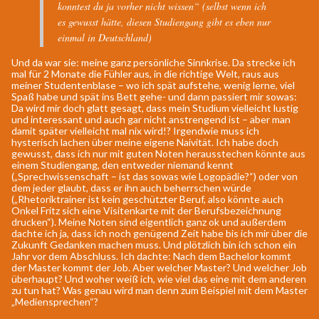
konntest du ja vorher nicht wissen“ (selbst wenn ich
es gewusst hätte, diesen Studiengang gibt es eben nur
einmal in Deutschland)
Und da war sie: meine ganz persönliche Sinnkrise. Da strecke ich
mal für 2 Monate die Fühler aus, in die richtige Welt, raus aus
meiner Studentenblase – wo ich spät aufstehe, wenig lerne, viel
Spaß habe und spät ins Bett gehe- und dann passiert mir sowas:
Da wird mir doch glatt gesagt, dass mein Studium vielleicht lustig
und interessant und auch gar nicht anstrengend ist – aber man
damit später vielleicht mal nix wird!? Irgendwie muss ich
hysterisch lachen über meine eigene Naivität. Ich habe doch
gewusst, dass ich nur mit guten Noten herausstechen könnte aus
einem Studiengang, den entweder niemand kennt
(„Sprechwissenschaft – ist das sowas wie Logopädie?“) oder von
dem jeder glaubt, dass er ihn auch beherrschen würde
(„Rhetoriktrainer ist kein geschützter Beruf, also könnte auch
Onkel Fritz sich eine Visitenkarte mit der Berufsbezeichnung
drucken“). Meine Noten sind eigentlich ganz ok und außerdem
dachte ich ja, dass ich noch genügend Zeit habe bis ich mir über die
Zukunft Gedanken machen muss. Und plötzlich bin ich schon ein
Jahr vor dem Abschluss. Ich dachte: Nach dem Bachelor kommt
der Master kommt der Job. Aber welcher Master? Und welcher Job
überhaupt? Und woher weiß ich, wie viel das eine mit dem anderen
zu tun hat? Was genau wird man denn zum Beispiel mit dem Master
„Mediensprechen“?