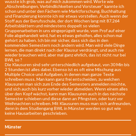
wusste ich grob, was auf mich zukommen wird. Worte wie
„Abschreibungen, Verbindlichkeiten und Vorsteuer“ kannte ich
schon und unter den Fächern wie Marktforschung, Buchhaltung
und Finanzierung konnte ich mir etwas vorstellen. Auch wenn der
Stoff aus der Berufsschule, der dort Wochen lang mit 87.264
Arbeitsblättern und mindestens doppelt so vielen
Gruppenarbeiten in uns eingeprügelt wurde, vom Prof auf einer
Folie abgehandelt wird, hat es etwas geholfen, alles schon mal
gehört zu haben. Ich bin mir sicher, dass sich das in den
kommenden Semestern noch ändern wird. Man wird viele Dinge
lernen, die man direkt nach der Klausur verdrängt, und auch nie
wieder brauchen wird, aber mal ganz ehrlich, das ist nicht nur bei
BWL so ?
Die Klausuren sind sehr unterschiedlich aufgebaut, von 30 Min bis
2 Stunden ist alles dabei. Ebenso ist es oft eine Mischung aus
Multiple Choice und Aufgaben, in denen man ganze Texte
schreiben muss. Man kann ganz frei entscheiden, zu welchen
Klausuren man sich zum Ende des Semesters anmelden möchte,
und sich auch bis kurz vorher wieder abmelden. Wenn einem alles
über den Kopf wächst, kann man Klausuren auch in das nächste
Semester schieben und diese dann an Pfingsten, oder kurz vor
Weihnachten schreiben. Mit Klausuren muss man sich anfreunden,
denn in dem Studiengang BWL in Münster werden so gut wie
keine Hausarbeiten geschrieben.
Münster