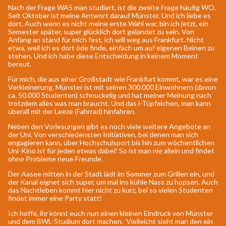
Nach der Frage WAS man studiert, ist die zweite Frage häufig WO.
Seit Oktober ist meine Antwort darauf Münster. Und ich liebe es
dort. Auch wenn es nicht meine erste Wahl war, bin ich jetzt, ein
Semester später, super glücklich dort gelandet zu sein. Von
Anfang an stand für mich fest, ich will weg aus Frankfurt. Nicht
etwa, weil ich es dort öde finde, einfach um auf eigenen Beinen zu
stehen. Und ich habe diese Entscheidung in keinem Moment
bereut.
Für mich, die aus einer Großstadt wie Frankfurt kommt, war es eine
Verkleinerung. Münster ist mit seinen 300.000 Einwohnern (davon
ca. 50.000 Studenten) schnuckelig und hat meiner Meinung nach
trotzdem alles was man braucht. Und das i-Tüpfelchen, man kann
überall mit der Leeze (Fahrrad) hinfahren.
Neben den Vorlesungen gibt es noch viele weitere Angebote an
der Uni. Von verschiedensten Initiativen, bei denen man sich
engagieren kann, über Hochschulsport bis hin zum wöchentlichen
Uni-Kino ist für jeden etwas dabei! So ist man nie allein und findet
ohne Probleme neue Freunde.
Der Aasee mitten in der Stadt lädt im Sommer zum Grillen ein, und
der Kanal eignet sich super, um mal ins kühle Nass zu hopsen. Auch
das Nachtleben kommt hier nicht zu kurz, bei so vielen Studenten
findet immer eine Party statt!
Ich hoffe, ihr könnt euch nun einen kleinen Eindruck von Münster
und dem BWL-Studium dort machen. Vielleicht sieht man den ein