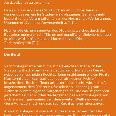
Justizvollzuges zu bekommen.
Da es sich um ein duales Studium handelt und man bereits
währenddessen ein für Studenten großzügiges Gehalt bezieht,
besteht für die Veranstaltungen an der Hochschule (Vorlesungen,
Übungen etc.) zumeist Anwesenheitspflicht.
Nach erfolgreichem Beenden des Studiums, welches durch das
Bestehen mehrerer schriftlicher und mündlicher Diplomprüfungen
erreicht wird, erhält man den Hochschulgrad Diplom-
RechtspflegerIn (FH).
Der Beruf
Rechtspfleger arbeiten zumeist bei Gerichten aber auch bei
Staatsanwaltschaften in ganz Deutschland. Nur an das Gesetz
gebunden entscheiden Rechtspfleger unabhängig wie ein Richter.
Man könnte den Rechtspfleger auch als „kleinen Richter“
beschreiben. Rechtspfleger arbeiten jedoch nicht, wie auch oft
angenommen, dem Richter zu. Sie arbeiten unabhängig von
Richtern in ihrem eigenen Aufgabengebiet. Und das ist ganz breit
gefächert! Früher wurden die Aufgaben des Rechtspflegers von
Richtern wahrgenommen. Seit dem zweiten Weltkrieg wurden
diese Aufgaben nach und nach auf Rechtspfleger übertragen.
Als Rechtspfleger ist man auf Landesebene verbeamtet. Das
heißt, man kann innerhalb eines gesamten Bundeslandes versetzt