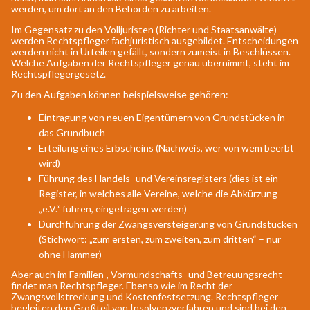
werden, um dort an den Behörden zu arbeiten.
Im Gegensatz zu den Volljuristen (Richter und Staatsanwälte)
werden Rechtspfleger fachjuristisch ausgebildet. Entscheidungen
werden nicht in Urteilen gefällt, sondern zumeist in Beschlüssen.
Welche Aufgaben der Rechtspfleger genau übernimmt, steht im
Rechtspflegergesetz.
Zu den Aufgaben können beispielsweise gehören:
Eintragung von neuen Eigentümern von Grundstücken in
das Grundbuch
Erteilung eines Erbscheins (Nachweis, wer von wem beerbt
wird)
Führung des Handels- und Vereinsregisters (dies ist ein
Register, in welches alle Vereine, welche die Abkürzung
„e.V.“ führen, eingetragen werden)
Durchführung der Zwangsversteigerung von Grundstücken
(Stichwort: „zum ersten, zum zweiten, zum dritten“ – nur
ohne Hammer)
Aber auch im Familien-, Vormundschafts- und Betreuungsrecht
findet man Rechtspfleger. Ebenso wie im Recht der
Zwangsvollstreckung und Kostenfestsetzung. Rechtspfleger
begleiten den Großteil von Insolvenzverfahren und sind bei den