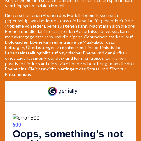
Körper, Seele und sozialem Umfeld an. In der Medizin spricht man
vom biopsychosozialen Modell.
Die verschiedenen Ebenen des Modells beeinflussen sich
gegenseitig, was bedeutet, dass die Ursache für gesundheitliche
Probleme von jeder Ebene ausgehen kann. Macht man sich die drei
Ebenen und die dahinterstehenden Bedürfnisse bewusst, kann
man aktiv gegensteuern und die eigene Gesundheit stärken. Auf
biologischer Ebene kann eine trainierte Muskulatur dazu
beitragen, Überlastungen zu minimieren. Eine optimistische
Lebenseinstellung hilft auf psychischer Ebene und der Aufbau
eines zuverlässigen Freundes- und Familienkreises kann einen
positiven Einfluss auf die soziale Ebene haben. Bringt man alle drei
Ebenen ins Gleichgewicht, verringert das Stress und führt zur
Entspannung.