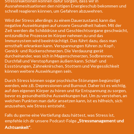
Stressreaktionen können dafür sorgen, dass wir in
Ausnahmesituationen den nötigen Energieschub bekommen und
schnell reagieren können, um Gefahren abzuwehren.
Wird der Stress allerdings zu einem Dauerzustand, kann das
negative Auswirkungen auf unsere Gesundheit haben. Mit der
Zeit werden die Schilddrüse und Geschlechtsorgane geschwächt,
entzündliche Prozesse im Körper nehmen zu und das
Immunsystem wird beeinträchtigt. Das führt dazu, dass man
ernsthaft erkranken kann. Verspannungen führen zu Kopf-,
Genick- und Rückenschmerzen. Die Verdauung gerät
durcheinander, was sich in Magenschmerzen, Sodbrennen,
Durchfall und Verstopfungen äußern kann. Schlaf- und
Essstörungen, Zähneknirschen, Stottern und Vergesslichkeit
können weitere Auswirkungen sein.
Durch Stress können sogar psychische Störungen begünstigt
werden, wie z.B. Depressionen und Burnout. Daher ist es wichtig,
auf den eigenen Körper zu hören und für Entspannung zu sorgen,
bevor es gesundheitliche Auswirkungen hat. Um zu verstehen, an
welchen Punkten man dafür ansetzen kann, ist es hilfreich, sich
anzusehen, wie Stress entsteht.
Falls du gerne eine Vertiefung dazu hättest, was Stress ist,
empfehle ich dir unsere Podcast-Folge
„Stressmanagement und
Achtsamkeit“
.