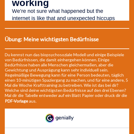
Übung: Meine wichtigsten Bedürfnisse
Du kennst nun das biopsychosoziale Modell und einige Beispiele
von Bedürfnissen, die damit einhergehen können. Einige
Bedürfnisse haben alle Menschen gleichermaßen, aber die
Gewichtung und Ausprägung kann sehr individuell sein.
Regelmäßige Bewegung kann für eine Person bedeuten, täglich
einen 10-minütigen Spaziergang zu machen, und für eine andere, 5
Mal die Woche Krafttraining zu betreiben. Wie ist das bei dir?
Welche sind deine wichtigsten Bedürfnisse auf den drei Ebenen?
Mal dir die Tabelle entweder auf ein Blatt Papier oder druck dir die
PDF-Vorlage
aus.