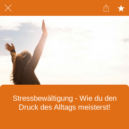
Stressbewältigung - Wie du den
Druck des Alltags meisterst!
Geschrieben am 22.07.2024
von a.schubert