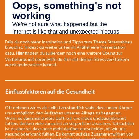
Falls du noch mehr Inspiration und Tipps zum Thema Stressabbau
brauchst, findest du weiter unten im Artikel eine Präsentation
dazu.
Hier
findest du außerdem noch eine weitere Übung zur
Vertiefung, mit deren Hilfe du dich mit deinen Stressverstärkern
auseinandersetzen kannst.
Einflussfaktoren auf die Gesundheit
Oft nehmen wir es als selbstverständlich wahr, dass unser Körper
uns ermöglicht, den Aufgaben unseres Alltags zu begegnen.
Wenn es dann mal anders läuft, wir uns müde und ausgebrannt
fühlen, denken viele zunächst an körperliche Ursachen. Tatsächlich
ist es aber so, dass noch mehr darüber entscheidet, ob wir uns
gesund oder krank fühlen. Es kommt auf das Zusammenwirken von