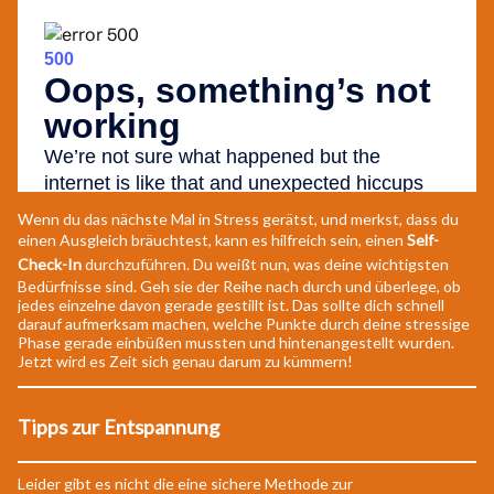
Wenn du das nächste Mal in Stress gerätst, und merkst, dass du
einen Ausgleich bräuchtest, kann es hilfreich sein, einen
Self-
Check-In
durchzuführen. Du weißt nun, was deine wichtigsten
Bedürfnisse sind. Geh sie der Reihe nach durch und überlege, ob
jedes einzelne davon gerade gestillt ist. Das sollte dich schnell
darauf aufmerksam machen, welche Punkte durch deine stressige
Phase gerade einbüßen mussten und hintenangestellt wurden.
Jetzt wird es Zeit sich genau darum zu kümmern!
Tipps zur Entspannung
Leider gibt es nicht die eine sichere Methode zur