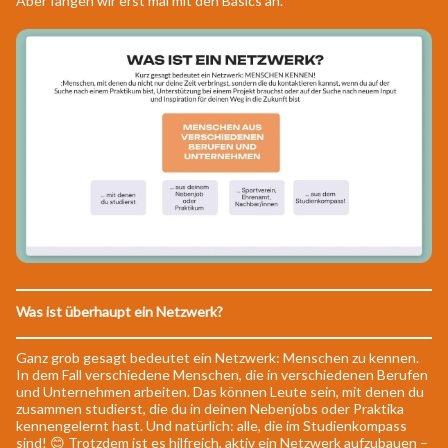
Aber fangen wir erst mal mit den Basics an.
Was ist überhaupt ein Netzwerk?
Ganz grob gesagt bedeutet ein Netzwerk: Menschen zu kennen.
In dem Fall verschiedene Menschen, die in verschiedenen Berufen
und Unternehmen arbeiten. Das können Leute sein, mit denen du
zusammen studierst, die du in deinen Nebenjobs oder Praktika
kennengelernt hast. Und natürlich: alle, die im Studienkompass
sind! 😊 Trotzdem ist es hilfreich, aktiv ein Netzwerk aufzubauen –