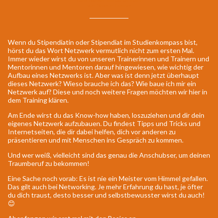
Geschrieben am 09.08.2024
von Sharon Rösner
Wenn du Stipendiatin oder Stipendiat im Studienkompass bist,
hörst du das Wort Netzwerk vermutlich nicht zum ersten Mal.
Immer wieder wirst du von unseren Trainerinnen und Trainern und
Mentorinnen und Mentoren darauf hingewiesen, wie wichtig der
Aufbau eines Netzwerks ist. Aber was ist denn jetzt überhaupt
dieses Netzwerk? Wieso brauche ich das? Wie baue ich mir ein
Netzwerk auf? Diese und noch weitere Fragen möchten wir hier in
dem Training klären.
Am Ende wirst du das Know-how haben, loszuziehen und dir dein
eigenes Netzwerk aufzubauen. Du findest Tipps und Tricks und
Internetseiten, die dir dabei helfen, dich vor anderen zu
präsentieren und mit Menschen ins Gespräch zu kommen.
Und wer weiß, vielleicht sind das genau die Anschubser, um deinen
Traumberuf zu bekommen!
Eine Sache noch vorab: Es ist nie ein Meister vom Himmel gefallen.
Das gilt auch bei Networking. Je mehr Erfahrung du hast, je öfter
du dich traust, desto besser und selbstbewusster wirst du auch!
😊