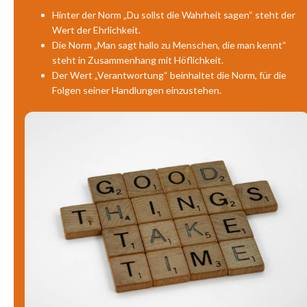
Hinter der Norm „Du sollst die Wahrheit sagen“ steht der
Wert der Ehrlichkeit.
Die Norm „Man sagt hallo zu Menschen, die man kennt“
steht in Zusammenhang mit Höflichkeit.
Der Wert „Verantwortung“ beinhaltet die Norm, für die
Folgen seiner Handlungen einzustehen.