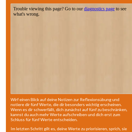
Wirf einen Blick auf deine Notizen zur Reflexionsübung und
notiere dir fünf Werte, die dir besonders wichtig erscheinen.
Wenn es dir schwerfällt, dich zunächst auf fünf zu beschränken,
kannst du auch mehr Werte aufschreiben und dich erst zum
Schluss für fünf Werte entscheiden.
Im letzten Schritt gilt es, deine Werte zu priorisieren, sprich, sie