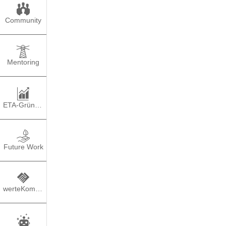
Community
Mentoring
ETA-Gründung
Wieso 
Future Work
werteKompass