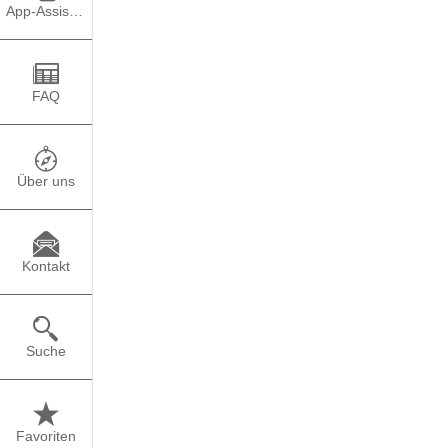
Balance bringen zu wol
App-Assistent
Arbeit – dass beide im 
Stunden arbeitest, ver
mit Arbeit. Du siehst 
deine Partnerin. Viell
FAQ
Tage Wochenende gehöre
dann überhaupt noch in
und spätestens da fäng
Über uns
Work-Life-Blending
Kontakt
Durch zunehmende Digi
Bedürfnis- und Anspr
Suche
Work-Life-Blending ab
um dem Umstand Rechn
Arbeitsleben vermisch
dass Arbeitnehmende a
Favoriten