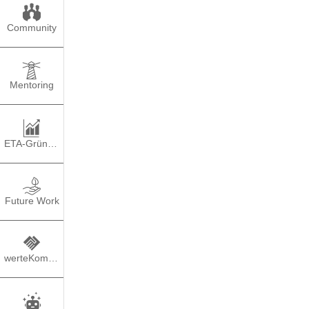
Community
Mentoring
ETA-Gründung
W
Future Work
TEILEN
PO
werteKompass
Sicherlich hast du sch
Vorstellung hartnäckig