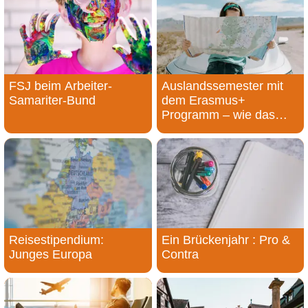
FSJ beim Arbeiter-
Auslandssemester mit
Samariter-Bund
dem Erasmus+
Programm – wie das
geht und warum es sich
lohnt!
Reisestipendium:
Ein Brückenjahr : Pro &
Junges Europa
Contra