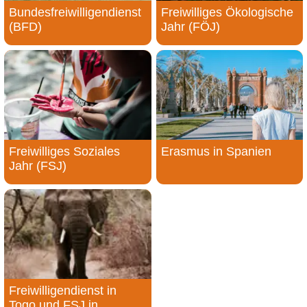
Bundesfreiwilligendienst
Freiwilliges Ökologische
(BFD)
Jahr (FÖJ)
Freiwilliges Soziales
Erasmus in Spanien
Jahr (FSJ)
Freiwilligendienst in
Togo und FSJ in