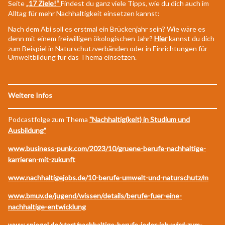
Seite
„17 Ziele!“
Findest du ganz viele Tipps, wie du dich auch im
Alltag für mehr Nachhaltigkeit einsetzen kannst:
Nach dem Abi soll es erstmal ein Brückenjahr sein? Wie wäre es
denn mit einem freiwilligen ökologischen Jahr?
Hier
kannst du dich
zum Beispiel in Naturschutzverbänden oder in Einrichtungen für
Umweltbildung für das Thema einsetzen.
Weitere Infos
Podcastfolge zum Thema
"Nachhaltig(keit) in Studium und
Ausbildung"
www.business-punk.com/2023/10/gruene-berufe-nachhaltige-
karrieren-mit-zukunft
www.nachhaltigejobs.de/10-berufe-umwelt-und-naturschutz/m
www.bmuv.de/jugend/wissen/details/berufe-fuer-eine-
nachhaltige-entwicklung
www.spiegel.de/start/nachhaltige-berufe-jeder-job-wird-zum-