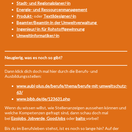
Stadt- und Regionalplaner/-in
Energie- und Ressourcenmanagement
Produkt-
oder
Textildesigner/-in
Beamter/Beamtin in der Umweltverwaltung
Ingenieur/-in für Rohstoffgewinnung
Umweltinformatiker/-in
Neugierig, was es noch so gibt?
Dann klick dich doch mal hier durch die Berufs- und
Ausbildungsstellen:
www.aubi-plus.de/berufe/thema/berufe-mit-umweltschutz-
63/
www.bibb.de/de/123631.php
Wenn du wissen willst, wie Stellenanzeigen aussehen können und
welche Kompetenzen gefragt sind, dann schau doch mal
bei
Epojobs
,
Jobverde
,
GoodJobs
oder
baito
vorbei!
Bis du im Berufsleben stehst, ist es noch so lange hin? Auf der