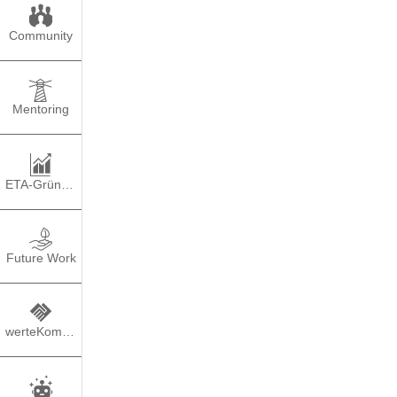
Community
Mentoring
ETA-Gründung
Ich m
Future Work
werteKompass
TEILEN
PO