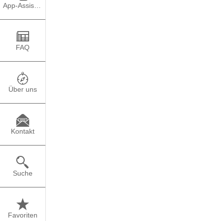
App-Assistent
Welche Möglichkeiten
Wenn du ins Ausland g
FAQ
oder als
Aupair
loszieh
Jugendfreiwilligendie
Weltwärts
gestalten.
Über uns
Aber denke immer daran
auch ein Praktikum (I
ganz anderes zu mach
Kontakt
Du kannst dich zu jeg
informieren. Auslandsl
Suche
Klicke auf die obenst
erfahren.
Favoriten